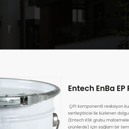
Entech EnBa EP 
Çift komponentli reaksiyon kur
sertleştiricisi ile kürlenen d
(Entech KSK grubu malzemelerde
ürünlerde) için sağlam bir teme