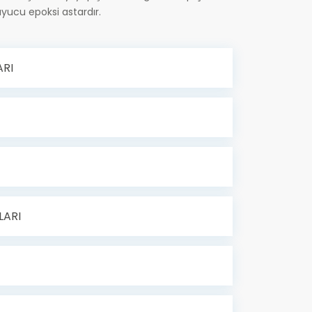
uyucu epoksi astardır.
RI
LARI