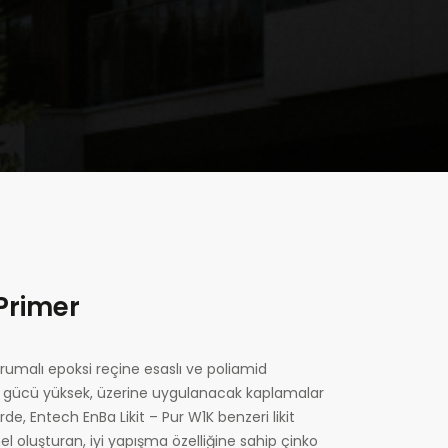
Primer
umalı epoksi reçine esaslı ve poliamid
olgu gücü yüksek, üzerine uygulanacak kaplamalar
, Entech EnBa Likit – Pur W1K benzeri likit
l oluşturan, iyi yapışma özelliğine sahip çinko